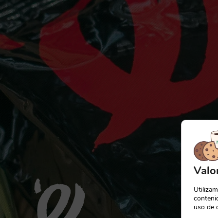
Valo
Utiliza
contenid
uso de 