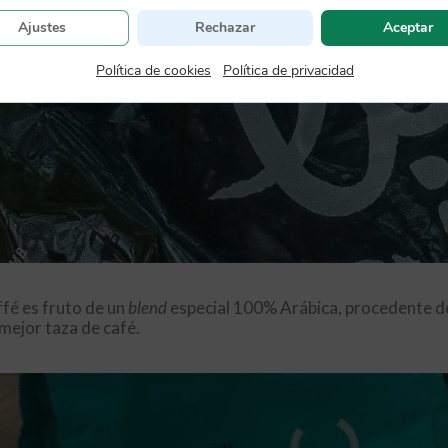
Ajustes
Rechazar
Aceptar
Política de cookies
|
Política de privacidad
ffé es fruto de un
blend
especial 100% Arábica, procedente de
mejor taza de café.