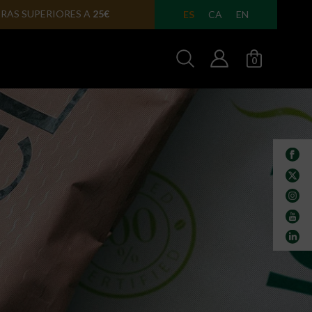
A EN
24/48 HORAS
ES
CA
EN
0