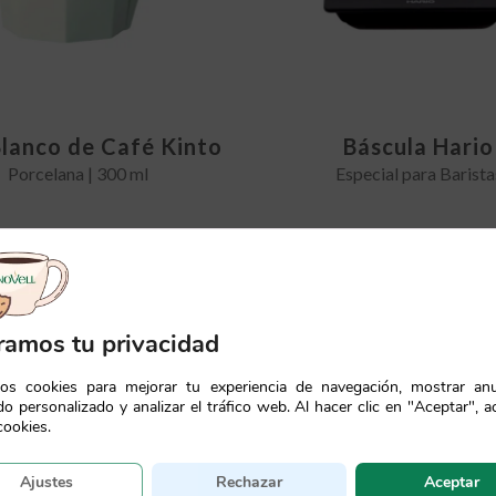
lanco de Café Kinto
Báscula Hario
Porcelana | 300 ml
Especial para Barista
l
l
9,90
€
75,00
€
4,00
€
recio
recio
riginal
ctual
ramos tu privacidad
ra:
s:
4,00€.
,90€.
mos cookies para mejorar tu experiencia de navegación, mostrar an
o personalizado y analizar el tráfico web. Al hacer clic en "Aceptar", a
cookies.
Ajustes
Rechazar
Aceptar