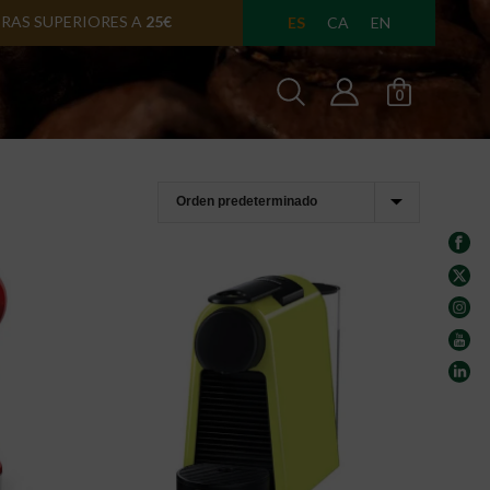
A EN
24/48 HORAS
ES
CA
EN
0