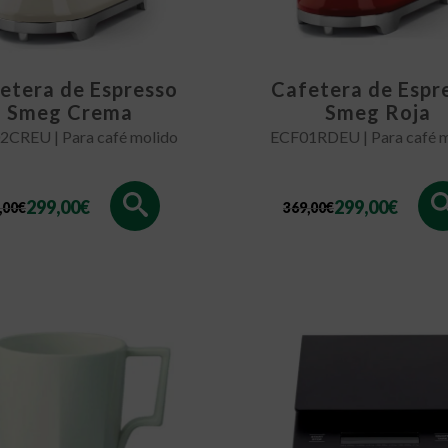
etera de Espresso
Cafetera de Espr
Smeg Crema
Smeg Roja
2CREU | Para café molido
ECF01RDEU | Para café m
El
El
299,00
€
299,00
€
,00
€
369,00
€
ecio
ecio
precio
precio
ginal
tual
original
actual
:
era:
es:
,00€.
,00€.
369,00€.
299,00€.