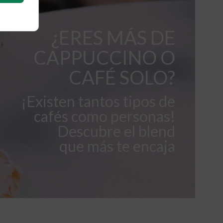
¿ERES MÁS DE
CAPPUCCINO O
CAFÉ SOLO?
¡Existen tantos tipos de
cafés como personas!
Descubre el blend
que más te encaja