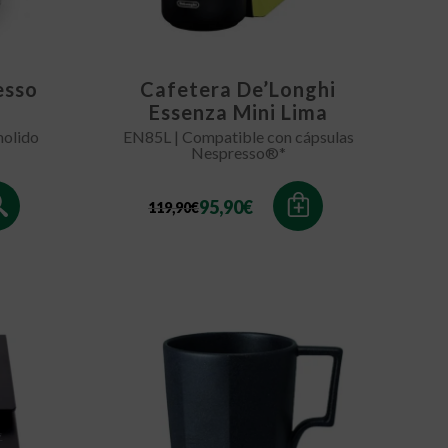
esso
Cafetera De’Longhi
Essenza Mini Lima
olido
EN85L | Compatible con cápsulas
Nespresso®*
El
El
95,90
€
119,90
€
precio
precio
original
actual
era:
es:
119,90€.
95,90€.