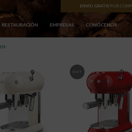
ENVÍOS A PENÍNSUL
RESTAURACIÓN
EMPRESAS
CONÓCENOS
TOS
ETERAS Y COMPLEMENTOS
OUT
OF
STOCK