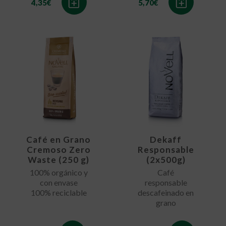
4,35
€
5,70
€
Café en Grano
Dekaff
Cremoso Zero
Responsable
Waste (250 g)
(2x500g)
100% orgánico y
Café
con envase
responsable
100% reciclable
descafeinado en
grano