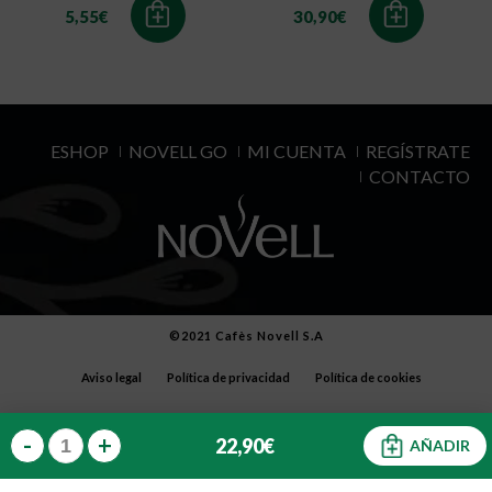
5,55
€
30,90
€
ESHOP
NOVELL GO
MI CUENTA
REGÍSTRATE
CONTACTO
©2021 Cafès Novell S.A
Aviso legal
Política de privacidad
Política de cookies
Política de seguridad alimentaria
Mi cuenta/Regístrate
-
+
22,90
€
AÑADIR
Condiciones generales
Transporte