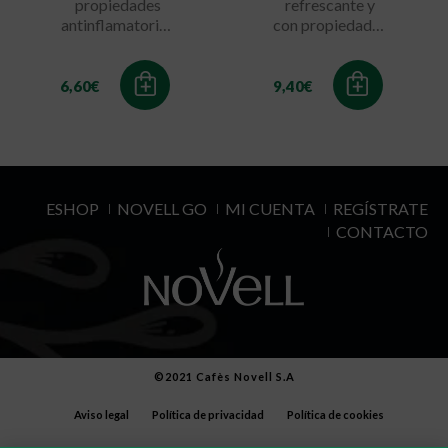
propiedades
refrescante y
antinflamatorias
con propiedades
y antisépticas
antibióticas.
6,60
€
9,40
€
ESHOP
NOVELL GO
MI CUENTA
REGÍSTRATE
CONTACTO
©2021 Cafès Novell S.A
Aviso legal
Política de privacidad
Política de cookies