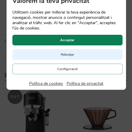
Valorem la teva privacitat
Utilitzem cookies per millorar la teva experiència de
navegació, mostrar anuncis o contingut personalitzat i
analitzar el tràfic web. Al fer clic en "Acceptar", acceptes
l'ús de cookies.
Acceptar
SKU:
7113
Rebutjar
Configuració
PRODUCTES RELACIONATS
Política de cookies
|
Política de privacitat
OUT
OF
STOCK