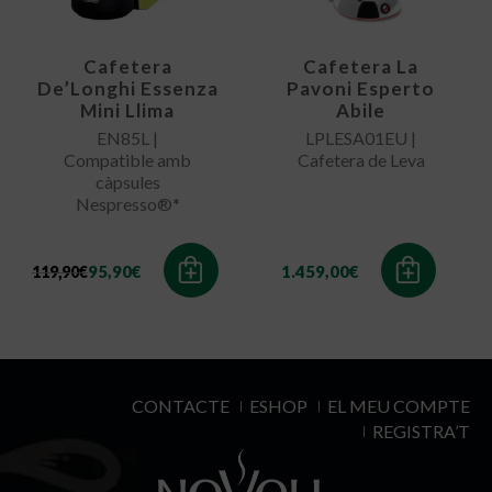
Cafetera
Cafetera La
De’Longhi Essenza
Pavoni Esperto
Mini Llima
Abile
EN85L |
LPLESA01EU |
Compatible amb
Cafetera de Leva
càpsules
Nespresso®*
El
El
95,90
€
1.459,00
€
119,90
€
preu
preu
original
actual
era:
és:
119,90€.
95,90€.
CONTACTE
ESHOP
EL MEU COMPTE
REGISTRA’T