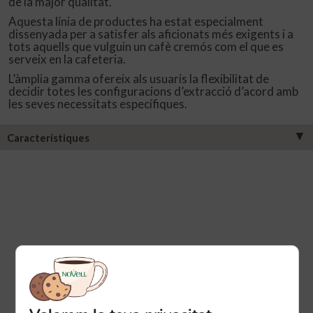
de la major qualitat.
Aquesta línia de productes ha estat especialment
dissenyada per a satisfer als aficionats més exigents i a
tots aquells que vulguin un cafè cremós com el que es
serveix en la cafeteria.
L’àmplia gamma ofereix als usuaris la flexibilitat de
decidir totes les configuracions d’extracció d’acord amb
les seves necessitats específiques.
▼
Característiques