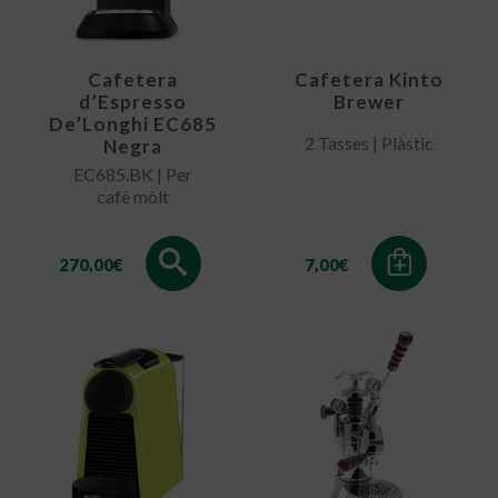
Cafetera
Cafetera Kinto
d’Espresso
Brewer
De’Longhi EC685
2 Tasses | Plàstic
Negra
EC685.BK | Per
cafè mòlt
270,00
€
7,00
€