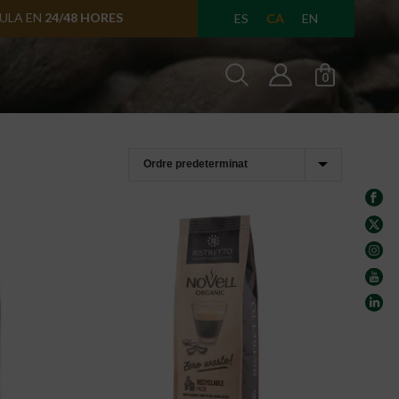
SULA EN
24/48 HORES
CA
ES
EN
0