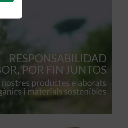
RESPONSABILIDAD
BOR, POR FIN JUNTOS
 nostres productes elaborats
ànics i materials sostenibles