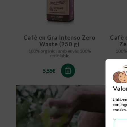
Cafè en Gra Intenso Zero
Cafè 
Waste (250 g)
Ze
100% orgànic i amb envàs 100%
100% 
reciclable
5,55
€
Valo
Utilitz
contingu
cookies.