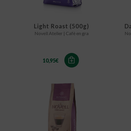
Light Roast (500g)
Da
Novell Atelier | Cafè en gra
Nov
10,95
€