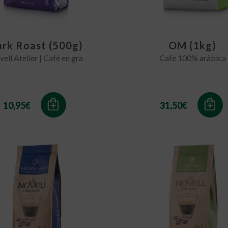
rk Roast (500g)
OM (1kg)
ell Atelier | Cafè en gra
Cafè 100% aràbica
10,95
€
31,50
€