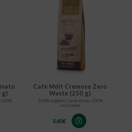
inato
Cafè Mòlt Cremoso Zero
 g)
Waste (250 g)
s 100%
100% orgànic i amb envàs 100%
reciclable
5,45
€