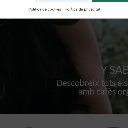
Política de cookies
|
Política de privacitat
Y SA
Descobreix tots els
amb cafès org