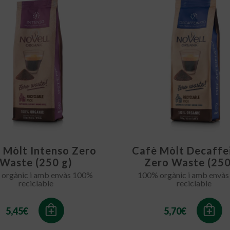
 Mòlt Intenso Zero
Cafè Mòlt Decaffe
Waste (250 g)
Zero Waste (250
orgànic i amb envàs 100%
100% orgànic i amb envà
reciclable
reciclable
5,45
€
5,70
€