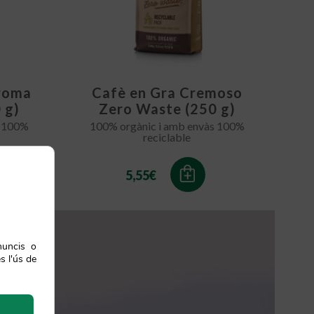
Aroma
Cafè en Gra Cremoso
 g)
Zero Waste (250 g)
s 100%
100% orgànic i amb envàs 100%
reciclable
5,55
€
nuncis o
s l'ús de