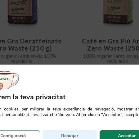
en Gra Decaffeinato
Cafè en Gra Più 
ro Waste (250 g)
Zero Waste (250
orgànic i amb envàs 100%
100% orgànic i amb envà
reciclable
reciclable
5,80
€
5,55
€
rem la teva privacitat
em cookies per millorar la teva experiència de navegació, mostrar a
t personalitzat i analitzar el tràfic web. Al fer clic en "Acceptar", accepte
Configuració
Rebutjar
Acceptar