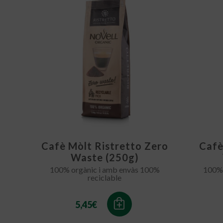
Cafè Mòlt Ristretto Zero
Cafè
Waste (250g)
100% orgànic i amb envàs 100%
100% 
reciclable
5,45
€