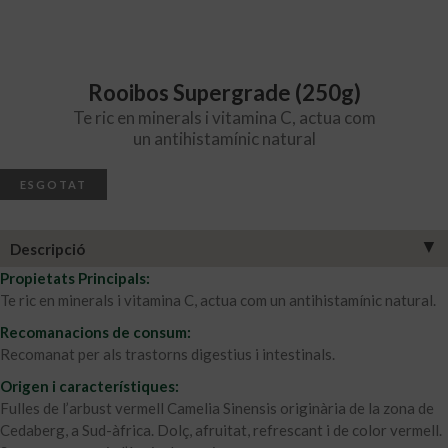
Rooibos Supergrade (250g)
Te ric en minerals i vitamina C, actua com
un antihistamínic natural
ESGOTAT
▼
Descripció
Propietats Principals:
Te ric en minerals i vitamina C, actua com un antihistamínic natural.
Recomanacions de consum:
Recomanat per als trastorns digestius i intestinals.
Origen i característiques:
Fulles de l’arbust vermell Camelia Sinensis originària de la zona de
Cedaberg, a Sud-àfrica. Dolç, afruitat, refrescant i de color vermell.