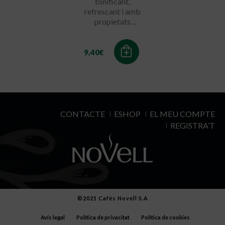
tonificant,
refrescant i amb
propietats
antiobiòtiques
9,40
€
CONTACTE
ESHOP
EL MEU COMPTE
REGISTRA’T
©2021 Cafès Novell S.A
Avís legal
Política de privacitat
Política de cookies