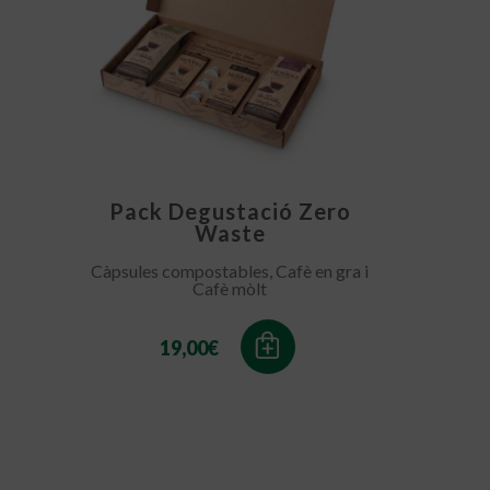
Pack Degustació Zero
Waste
Càpsules compostables, Cafè en gra i
Cafè mòlt
19,00
€