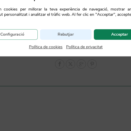
em cookies per millorar la teva experiència de navegació, mostrar a
t personalitzat i analitzar el tràfic web. Al fer clic en "Acceptar", accepte
Configuració
Rebutjar
Acceptar
Política de cookies
|
Política de privacitat
SKU:
5903