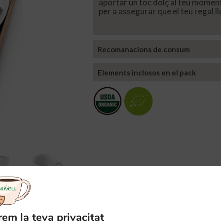
aportar un toc dolç al teu moment 
per a assegurar que el teu regal l
Recomanacions de consum
Elements inclosos en el pack
rem la teva privacitat