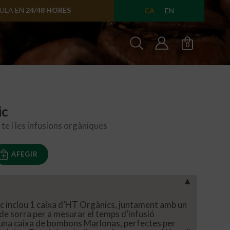
SULA EN
24/48 HORES
CA
EN
0
ic
 te i les infusions orgàniques
AFEGIR
▼
c inclou 1 caixa d’HT Orgànics, juntament amb un
e de sorra per a mesurar el temps d’infusió
una caixa de bombons Marlonas, perfectes per