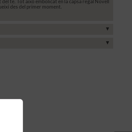
del te. Tot això embolicat en la capsa regal Novell
lueixi des del primer moment.
▼
▼