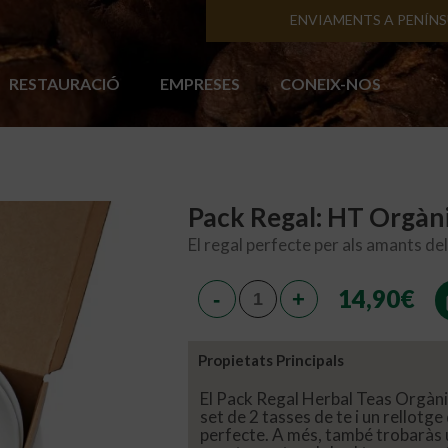
ENVIAMENTS A PENÍN
RESTAURACIÓ
EMPRESES
CONEIX-NOS
Pack Regal: HT Orgàn
El regal perfecte per als amants del
14,90
€
Propietats Principals
El Pack Regal Herbal Teas Orgàni
set de 2 tasses de te i un rellotg
perfecte. A més, també trobaràs 