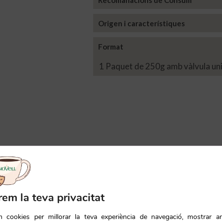
Recomanacions de Consum
Origen i característiques
Format
1 Paquet de 250g amb vàlvula uni
rem la teva privacitat
em cookies per millorar la teva experiència de navegació, mostrar a