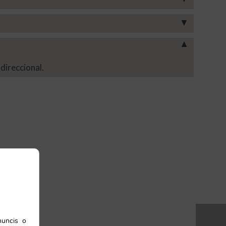
▼
▼
direccional.
nuncis o