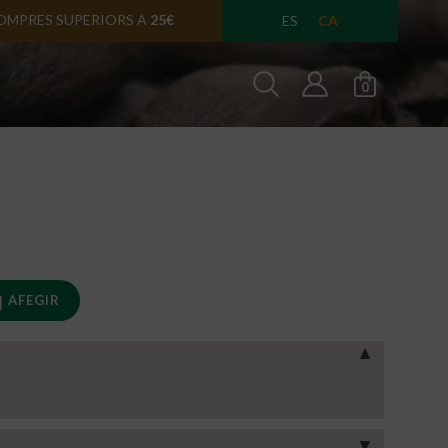
SULA EN
24/48 HORES
CA
ES
0
AFEGIR
▼
▼