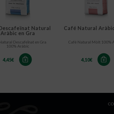
Descafeïnat Natural
Café Natural Aràbi
Aràbic en Gra
Natural Descafeïnat en Gra
Cafè Natural Mòlt 100% 
100% Aràbic
4,45
€
4,10
€
CO