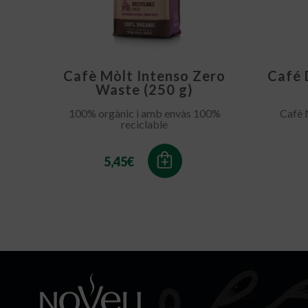
Cafè Mòlt Intenso Zero
Café 
Waste (250 g)
100% orgànic i amb envàs 100%
Cafè 
reciclable
5,45
€