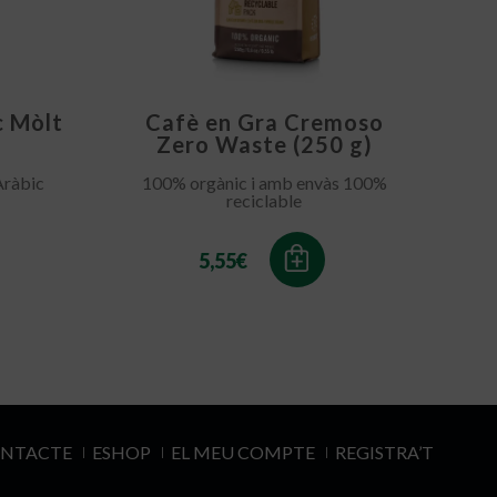
c Mòlt
Cafè en Gra Cremoso
Zero Waste (250 g)
Aràbic
100% orgànic i amb envàs 100%
reciclable
5,55
€
NTACTE
ESHOP
EL MEU COMPTE
REGISTRA’T