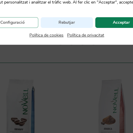
t personalitzat i analitzar el tràfic web. Al fer clic en "Acceptar", accepte
Configuració
Rebutjar
Acceptar
SKU:
0176
Política de cookies
|
Política de privacitat