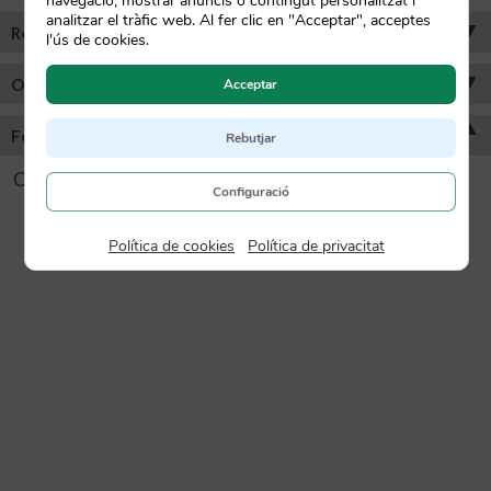
navegació, mostrar anuncis o contingut personalitzat i
analitzar el tràfic web. Al fer clic en "Acceptar", acceptes
▼
Recomanacions de consum:
l'ús de cookies.
▼
Origen i característiques:
Acceptar
▼
Format:
Rebutjar
Cada caixa conté 50 càpsules COMPOSTABLES.
Configuració
Política de cookies
|
Política de privacitat