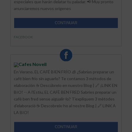
especiales que harán delatar tu paladar. 📢 Muy pronto
anunciaremos nuevos orígenes
CONTINUAR
FACEBOOK
Cafes Novell
En Verano, EL CAFÉ BIEN FRÍO 🧊 ¿Sabrías preparar un
café bien frío sin aguarlo? Te contamos 3 métodos de
elaboración ☕ Descúbrelo en nuestro Blog | 🔗 ¡LINK EN
BIO! -- A l'Estiu, EL CAFÈ BEN FRED Sabries preparar un
cafè ben fred sense aigualir-lo? T'expliquem 3 mètodes
d'elaboració ☕ Descobreix-ho al nostre Blog | 🔗 LINK A
LA BIO!
CONTINUAR