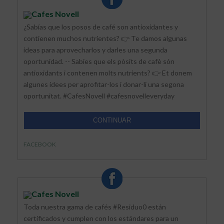
Cafes Novell
¿Sabías que los posos de café son antioxidantes y
contienen muchos nutrientes? 👉 Te damos algunas
ideas para aprovecharlos y darles una segunda
oportunidad. -- Sabies que els pòsits de cafè són
antioxidants i contenen molts nutrients? 👉 Et donem
algunes idees per aprofitar-los i donar-li una segona
oportunitat. #CafesNovell #cafesnovelleveryday
CONTINUAR
FACEBOOK
Cafes Novell
Toda nuestra gama de cafés #Residuo0 están
certificados y cumplen con los estándares para un