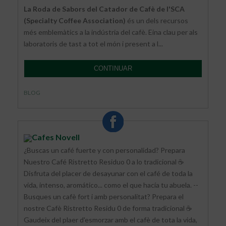
La Roda de Sabors del Catador de Cafè de l'SCA
(Specialty Coffee Association)
és un dels recursos
més emblemàtics a la indústria del cafè. Eina clau per als
laboratoris de tast a tot el món i present a l...
CONTINUAR
BLOG
Cafes Novell
¿Buscas un café fuerte y con personalidad? Prepara
Nuestro Café Ristretto Residuo 0 a lo tradicional ☕
Disfruta del placer de desayunar con el café de toda la
vida, intenso, aromático... como el que hacía tu abuela. --
Busques un cafè fort i amb personalitat? Prepara el
nostre Cafè Ristretto Residu 0 de forma tradicional ☕
Gaudeix del plaer d'esmorzar amb el cafè de tota la vida,