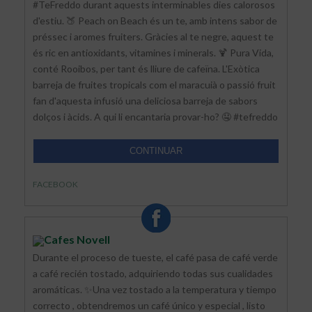
#TeFreddo durant aquests interminables dies calorosos
d'estiu. 🍑 Peach on Beach és un te, amb intens sabor de
préssec i aromes fruiters. Gràcies al te negre, aquest te
és ric en antioxidants, vitamines i minerals. 🍹 Pura Vida,
conté Rooibos, per tant és lliure de cafeïna. L'Exòtica
barreja de fruites tropicals com el maracuià o passió fruit
fan d'aquesta infusió una deliciosa barreja de sabors
dolços i àcids. A qui li encantaria provar-ho? 🤤 #tefreddo
CONTINUAR
FACEBOOK
Cafes Novell
Durante el proceso de tueste, el café pasa de café verde
a café recién tostado, adquiriendo todas sus cualidades
aromáticas. ✨Una vez tostado a la temperatura y tiempo
correcto , obtendremos un café único y especial , listo