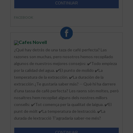
CONTINUAR
FACEBOOK
Cafes Novell
¿Qué hay detrás de una taza de café perfecta? Las
razones son muchas, pero nosotros hemos recopilado
algunos de nuestros mejores consejos: ✔️Todo empieza
por la calidad del agua. ✔️El punto de molido ✔️La
temperatura de la extracción. ✔️La duración de la
extracción ¿Te gustaría saber más? -- Què hi ha darrere
d'una tassa de cafè perfecta? Les raons són moltes, però
nosaltres hem recopilat alguns dels nostres millors
consells: ✔️Tot comença per la qualitat de laigua. ✔️El
punt de mòlt ✔️La temperatura de lextracció. ✔️La
durada de lextracció T'agradaria saber-ne més?
CONTINUAR