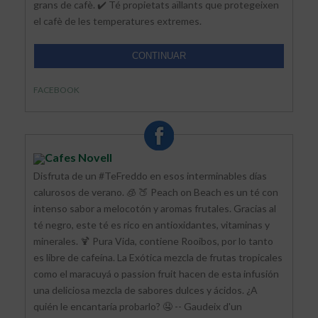
grans de cafè. ✔️ Té propietats aïllants que protegeixen
el cafè de les temperatures extremes.
CONTINUAR
FACEBOOK
Cafes Novell
Disfruta de un #TeFreddo en esos interminables días
calurosos de verano. 🧊 🍑 Peach on Beach es un té con
intenso sabor a melocotón y aromas frutales. Gracias al
té negro, este té es rico en antioxidantes, vitaminas y
minerales. 🍹 Pura Vida, contiene Rooibos, por lo tanto
es libre de cafeína. La Exótica mezcla de frutas tropicales
como el maracuyá o passion fruit hacen de esta infusión
una deliciosa mezcla de sabores dulces y ácidos. ¿A
quién le encantaría probarlo? 🤤 -- Gaudeix d'un