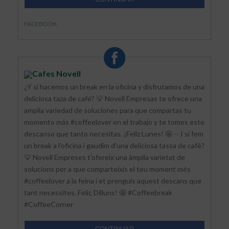
FACEBOOK
Cafes Novell
¿Y si hacemos un break en la oficina y disfrutamos de una
deliciosa taza de café? 💡 Novell Empresas te ofrece una
amplia variedad de soluciones para que compartas tu
momento más #coffeelover en el trabajo y te tomes este
descanso que tanto necesitas. ¡Feliz Lunes! 🤩 -- I si fem
un break a l'oficina i gaudim d'una deliciosa tassa de cafè?
💡 Novell Empreses t'ofereix una àmplia varietat de
solucions per a que comparteixis el teu moment més
#coffeelover a la feina i et prenguis aquest descans que
tant necessites. Feliç Dilluns! 🤩 #Coffeebreak
#CoffeeCorner