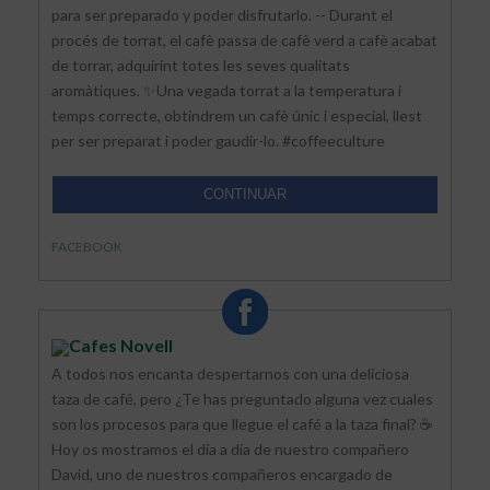
para ser preparado y poder disfrutarlo. -- Durant el
procés de torrat, el cafè passa de cafè verd a cafè acabat
de torrar, adquirint totes les seves qualitats
aromàtiques. ✨Una vegada torrat a la temperatura i
temps correcte, obtindrem un cafè únic i especial, llest
per ser preparat i poder gaudir-lo. #coffeeculture
CONTINUAR
FACEBOOK
Cafes Novell
A todos nos encanta despertarnos con una deliciosa
taza de café, pero ¿Te has preguntado alguna vez cuales
son los procesos para que llegue el café a la taza final? ☕
Hoy os mostramos el día a día de nuestro compañero
David, uno de nuestros compañeros encargado de