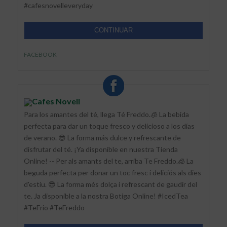
#cafesnovelleveryday
CONTINUAR
FACEBOOK
Cafes Novell
Para los amantes del té, llega Té Freddo.🧊 La bebida
perfecta para dar un toque fresco y delicioso a los días
de verano. 😎 La forma más dulce y refrescante de
disfrutar del té. ¡Ya disponible en nuestra Tienda
Online! -- Per als amants del te, arriba Te Freddo.🧊 La
beguda perfecta per donar un toc fresc i deliciós als dies
d'estiu. 😎 La forma més dolça i refrescant de gaudir del
te. Ja disponible a la nostra Botiga Online! #IcedTea
#TeFrio #TeFreddo