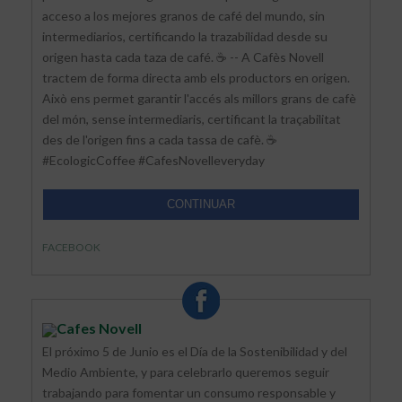
acceso a los mejores granos de café del mundo, sin
intermediarios, certificando la trazabilidad desde su
origen hasta cada taza de café. ☕ -- A Cafès Novell
tractem de forma directa amb els productors en origen.
Això ens permet garantir l'accés als millors grans de cafè
del món, sense intermediaris, certificant la traçabilitat
des de l'origen fins a cada tassa de cafè. ☕
#EcologicCoffee #CafesNovelleveryday
CONTINUAR
FACEBOOK
Cafes Novell
El próximo 5 de Junio es el Día de la Sostenibilidad y del
Medio Ambiente, y para celebrarlo queremos seguir
trabajando para fomentar un consumo responsable y