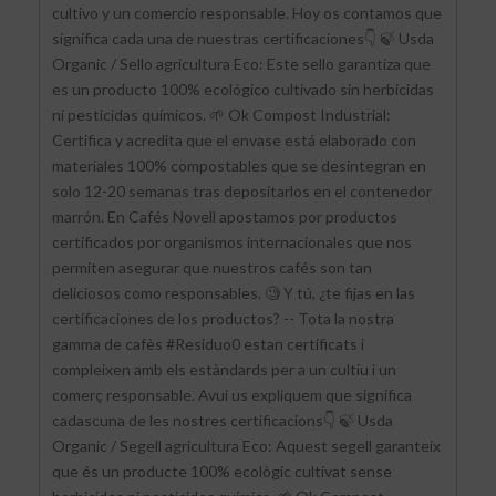
cultivo y un comercio responsable. Hoy os contamos que
significa cada una de nuestras certificaciones👇 🍃 Usda
Organic / Sello agricultura Eco: Este sello garantiza que
es un producto 100% ecológico cultivado sin herbicidas
ni pesticidas químicos. 🌱 Ok Compost Industrial:
Certifica y acredita que el envase está elaborado con
materiales 100% compostables que se desintegran en
solo 12-20 semanas tras depositarlos en el contenedor
marrón. En Cafés Novell apostamos por productos
certificados por organismos internacionales que nos
permiten asegurar que nuestros cafés son tan
deliciosos como responsables. 🧐 Y tú, ¿te fijas en las
certificaciones de los productos? -- Tota la nostra
gamma de cafès #Residuo0 estan certificats i
compleixen amb els estàndards per a un cultiu i un
comerç responsable. Avui us expliquem que significa
cadascuna de les nostres certificacions👇 🍃 Usda
Organic / Segell agricultura Eco: Aquest segell garanteix
que és un producte 100% ecològic cultivat sense