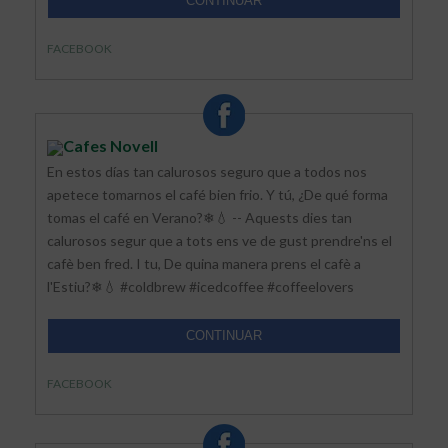
CONTINUAR
FACEBOOK
Cafes Novell
En estos días tan calurosos seguro que a todos nos
apetece tomarnos el café bien frio. Y tú, ¿De qué forma
tomas el café en Verano?❄💧 -- Aquests dies tan
calurosos segur que a tots ens ve de gust prendre'ns el
cafè ben fred. I tu, De quina manera prens el cafè a
l'Estiu?❄💧 #coldbrew #icedcoffee #coffeelovers
CONTINUAR
FACEBOOK