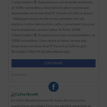
Compostables 🌎 Respetuosos con el medio ambiente.
🌿 100% sostenibles. Descubre el sabor y aroma que
desprenden en la taza final.💚 ¡Pásate al Café en grano! -
- Mitjançant el procés de torrat, extraiem tots els
matisos i notes dels nostres cafès, conservant totes les
seves propietats, aroma i sabor. ☕ Packs 100%
Compostables 🌎 Respectuosos amb el medi ambient. 🌿
100% sostenibles. Descobreix el sabor i aroma que
desprenen a la tassa final.💚 Passa't al Cafè en gra!
#EcologicCoffee #CafesNovelleveryday
CONTINUAR
FACEBOOK
Cafes Novell
En Cafés Novell tratamos de forma directa con los
productores en origen. Esto nos permite garantizar el