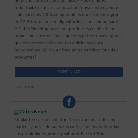
herbicides ni pesticides químics. 🌱 Ok Compost
Industrial: Certifica i acredita que l'envàs està elaborat
amb materials 100% compostables que es desintegren
en 12-20 setmanes en dipositar-lo al contenidor marró.
A Cafès Novell apostem per productes certificats per
organismes internacionals que ens permeten assegurar
que els nostres cafès són tan deliciosos com a
responsables. 🧐 I tu, et fixes en les certificacions dels
productes?
CONTINUAR
FACEBOOK
Cafes Novell
Mediante el proceso de tueste, extraemos todos los
matices y notas de nuestros cafés, conservando todas
sus propiedades, aroma y sabor. ☕ Packs 100%