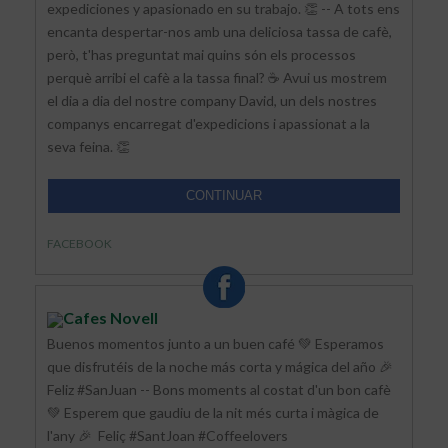
expediciones y apasionado en su trabajo. 👏 -- A tots ens
encanta despertar-nos amb una deliciosa tassa de cafè,
però, t'has preguntat mai quins són els processos
perquè arribi el cafè a la tassa final? ☕ Avui us mostrem
el dia a dia del nostre company David, un dels nostres
companys encarregat d'expedicions i apassionat a la
seva feina. 👏
CONTINUAR
FACEBOOK
Cafes Novell
Buenos momentos junto a un buen café 💚 Esperamos
que disfrutéis de la noche más corta y mágica del año 🎉 ⁣⁣⁣
Feliz #SanJuan -- Bons moments al costat d'un bon cafè
💚 Esperem que gaudiu de la nit més curta i màgica de
l'any 🎉 ⁣⁣⁣ Feliç #SantJoan #Coffeelovers