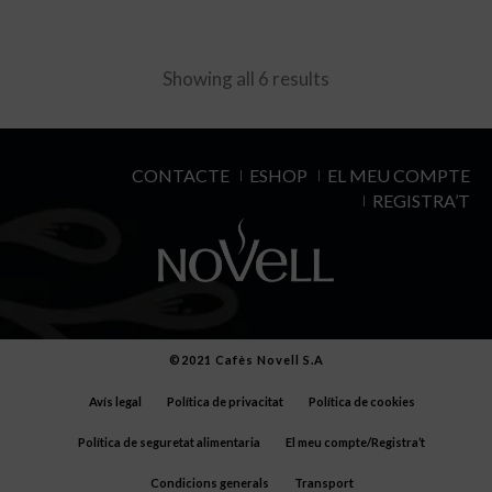
Showing all 6 results
CONTACTE
ESHOP
EL MEU COMPTE
REGISTRA’T
©2021 Cafès Novell S.A
Avís legal
Política de privacitat
Política de cookies
Política de seguretat alimentaria
El meu compte/Registra’t
Condicions generals
Transport