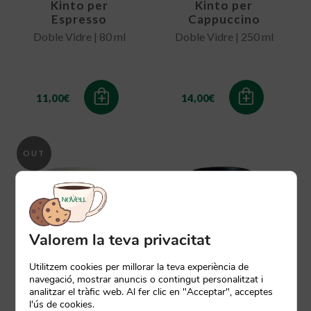
Kinto per
Kinto per
Espresso
Cappuccino
Doble Vidre | 80 ml
Doble Vidre | 250 ml
11,00
€
14,00
€
OUT
OF
STOCK
Valorem la teva privacitat
Utilitzem cookies per millorar la teva experiència de
navegació, mostrar anuncis o contingut personalitzat i
Mug Blanc de
Mug Negre de
analitzar el tràfic web. Al fer clic en "Acceptar", acceptes
Cafè Kinto
Cafè Kinto
l'ús de cookies.