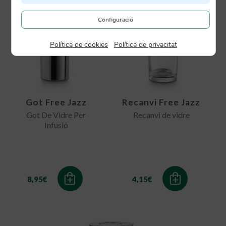
Configuració
Política de cookies
|
Política de privacitat
Got Free Jazz
Recanvi Free Jazz
Got De Vidre Per
Recanvi de vidre
Infusió
8,95
€
4,15
€