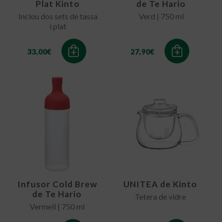
Plat Kinto
de Te Hario
Inclou dos sets de tassa
Verd | 750 ml
i plat
33,00
€
27,90
€
Infusor Cold Brew
UNITEA de Kinto
de Te Hario
Tetera de vidre
Vermell | 750 ml