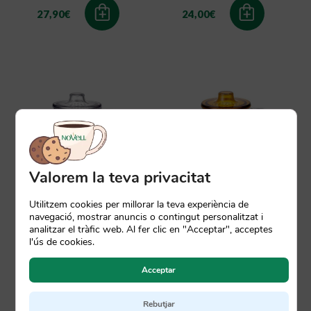
27,90
€
24,00
€
Valorem la teva privacitat
Unimug
Unimug de Kinto
Utilitzem cookies per millorar la teva experiència de
Transparent
Groc
navegació, mostrar anuncis o contingut personalitzat i
analitzar el tràfic web. Al fer clic en "Acceptar", acceptes
Infusor de Té (s)
Infusor de Te | Mida S
l'ús de cookies.
17,50
€
17,50
€
Acceptar
Rebutjar